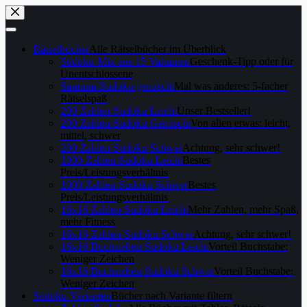
Skip
to
content
Rätselbücher
Alle Rätselbücher im Überblick
Sudoku-Mix aus 15 Varianten
Geschenk-Tipp oder für
Unentschlossene
Samurai-Sudoku gemischt
Mal was anderes: 5-facher
Rätselspaß
200 Zahlen-Sudoku Leicht
Unser Bestseller!
200 Zahlen-Sudoku Gemischt
Von allen etwas: leicht,
mittel, schwer
200 Zahlen-Sudoku Schwer
Achtung, sehr schwer!
1000 Zahlen-Sudoku Leicht
Bestes
Preis/Leistungsverhältnis
1000 Zahlen-Sudoku Schwer
Bestes
Preis/Leistungsverhältnis
16x16 Zahlen-Sudoku Leicht
Mehr Zahlen, mehr Spaß,
mehr Fitness
16x16 Zahlen-Sudoku Schwer
Achtung, sehr schwer!
16x16 Buchstaben-Sudoku Leicht
Vorteil Buchstabe:
Weniger Zeichen
16x16 Buchstaben-Sudoku Schwer
Vorteil Buchstabe:
Weniger Zeichen
Sudoku-Varianten
Bücher nach Variante filtern