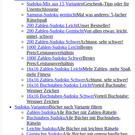
Sudoku-Mix aus 15 Varianten
Geschenk-Tipp oder für
Unentschlossene
Samurai-Sudoku gemischt
Mal was anderes: 5-facher
Rätselspaß
200 Zahlen-Sudoku Leicht
Unser Bestseller!
200 Zahlen-Sudoku Gemischt
Von allen etwas: leicht,
mittel, schwer
200 Zahlen-Sudoku Schwer
Achtung, sehr schwer!
1000 Zahlen-Sudoku Leicht
Bestes
Preis/Leistungsverhältnis
1000 Zahlen-Sudoku Schwer
Bestes
Preis/Leistungsverhältnis
16x16 Zahlen-Sudoku Leicht
Mehr Zahlen, mehr Spaß,
mehr Fitness
16x16 Zahlen-Sudoku Schwer
Achtung, sehr schwer!
16x16 Buchstaben-Sudoku Leicht
Vorteil Buchstabe:
Weniger Zeichen
16x16 Buchstaben-Sudoku Schwer
Vorteil Buchstabe:
Weniger Zeichen
Sudoku-Varianten
Bücher nach Variante filtern
Zahlen-Sudoku
Alle Bücher mit Zahlen-Rätseln
Buchstaben-Sudoku
Alle Bücher mit Buchstaben-
Rätseln
Leichte Sudoku
Alle Bücher mit leichten Rätseln
Gemischte Sudoku
Alle Bücher mit unterschiedlichen