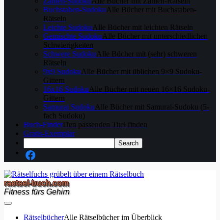
Zahlen-Sudoku
Alle Bücher mit Zahlen-Rätseln
Buchstaben-Sudoku
Alle Bücher mit Buchstaben-
Rätseln
Leichte Sudoku
Alle Bücher mit leichten Rätseln
Gemischte Sudoku
Alle Bücher mit unterschiedlichen
Schwierigkeiten
Schwere Sudoku
Alle Bücher mit (sehr) schweren
Rätseln
9x9 Sudoku
Alle Bücher mit üblichen 9×9 Sudoku-
Gittern
16x16 Sudoku
Alle Bücher mit neuen 16×16 Sudoku-
Gittern
Samurai Sudoku
Alle Bücher mit Samurai-Sudoku (5-
fach Sudoku)
Buch-Finder
Den passenden Titel finden
Gratis-Exemplar
raetsel-buch.com
Fitness fürs Gehirn
Rätselbücher
Alle Rätselbücher im Überblick