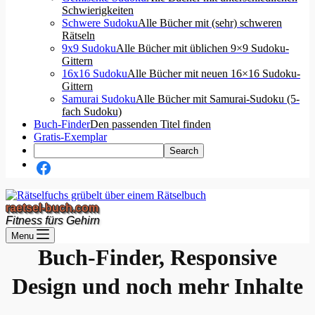
Schwierigkeiten
Schwere Sudoku
Alle Bücher mit (sehr) schweren
Rätseln
9x9 Sudoku
Alle Bücher mit üblichen 9×9 Sudoku-
Gittern
16x16 Sudoku
Alle Bücher mit neuen 16×16 Sudoku-
Gittern
Samurai Sudoku
Alle Bücher mit Samurai-Sudoku (5-
fach Sudoku)
Buch-Finder
Den passenden Titel finden
Gratis-Exemplar
raetsel-buch.com
Fitness fürs Gehirn
Menu
Buch-Finder, Responsive
Design und noch mehr Inhalte