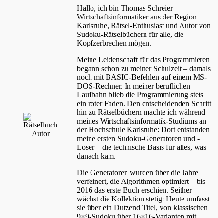
Hallo, ich bin
Th
oma
s S
chr
eie
r
–
Wirtschaftsinformatiker aus der Region
Karlsruhe, Rätsel-Enthusiast und Autor von
Sudoku-Rätselbüchern für alle, die
Kopfzerbrechen mögen.
Meine Leidenschaft für das Programmieren
begann schon zu meiner Schulzeit – damals
noch mit BASIC-Befehlen auf einem MS-
DOS-Rechner. In meiner beruflichen
Laufbahn blieb die Programmierung stets
ein roter Faden. Den entscheidenden Schritt
hin zu Rätselbüchern machte ich während
meines Wirtschaftsinformatik-Studiums an
der Hochschule Karlsruhe: Dort entstanden
meine ersten Sudoku-Generatoren und -
Löser – die technische Basis für alles, was
danach kam.
Die Generatoren wurden über die Jahre
verfeinert, die Algorithmen optimiert – bis
2016 das erste Buch erschien. Seither
wächst die Kollektion stetig: Heute umfasst
sie über ein Dutzend Titel, von klassischen
9×9-Sudoku über 16×16-Varianten mit