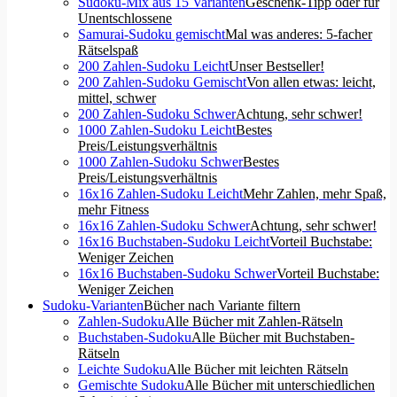
Sudoku-Mix aus 15 Varianten
Geschenk-Tipp oder für
Unentschlossene
Samurai-Sudoku gemischt
Mal was anderes: 5-facher
Rätselspaß
200 Zahlen-Sudoku Leicht
Unser Bestseller!
200 Zahlen-Sudoku Gemischt
Von allen etwas: leicht,
mittel, schwer
200 Zahlen-Sudoku Schwer
Achtung, sehr schwer!
1000 Zahlen-Sudoku Leicht
Bestes
Preis/Leistungsverhältnis
1000 Zahlen-Sudoku Schwer
Bestes
Preis/Leistungsverhältnis
16x16 Zahlen-Sudoku Leicht
Mehr Zahlen, mehr Spaß,
mehr Fitness
16x16 Zahlen-Sudoku Schwer
Achtung, sehr schwer!
16x16 Buchstaben-Sudoku Leicht
Vorteil Buchstabe:
Weniger Zeichen
16x16 Buchstaben-Sudoku Schwer
Vorteil Buchstabe:
Weniger Zeichen
Sudoku-Varianten
Bücher nach Variante filtern
Zahlen-Sudoku
Alle Bücher mit Zahlen-Rätseln
Buchstaben-Sudoku
Alle Bücher mit Buchstaben-
Rätseln
Leichte Sudoku
Alle Bücher mit leichten Rätseln
Gemischte Sudoku
Alle Bücher mit unterschiedlichen