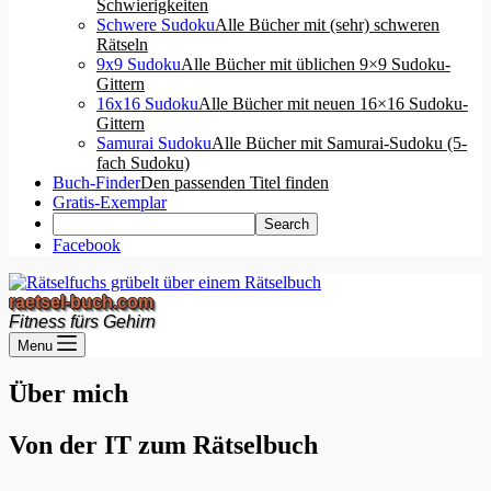
Schwierigkeiten
Schwere Sudoku
Alle Bücher mit (sehr) schweren
Rätseln
9x9 Sudoku
Alle Bücher mit üblichen 9×9 Sudoku-
Gittern
16x16 Sudoku
Alle Bücher mit neuen 16×16 Sudoku-
Gittern
Samurai Sudoku
Alle Bücher mit Samurai-Sudoku (5-
fach Sudoku)
Buch-Finder
Den passenden Titel finden
Gratis-Exemplar
Facebook
raetsel-buch.com
Fitness fürs Gehirn
Menu
Über mich
Von der IT zum Rätselbuch