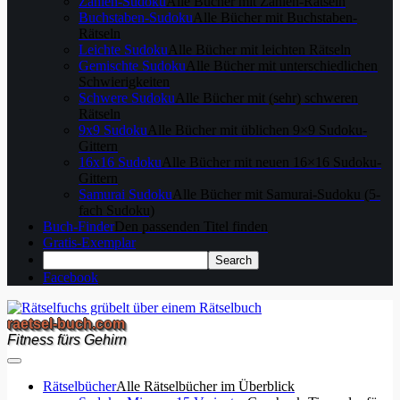
Zahlen-Sudoku
Alle Bücher mit Zahlen-Rätseln
Buchstaben-Sudoku
Alle Bücher mit Buchstaben-
Rätseln
Leichte Sudoku
Alle Bücher mit leichten Rätseln
Gemischte Sudoku
Alle Bücher mit unterschiedlichen
Schwierigkeiten
Schwere Sudoku
Alle Bücher mit (sehr) schweren
Rätseln
9x9 Sudoku
Alle Bücher mit üblichen 9×9 Sudoku-
Gittern
16x16 Sudoku
Alle Bücher mit neuen 16×16 Sudoku-
Gittern
Samurai Sudoku
Alle Bücher mit Samurai-Sudoku (5-
fach Sudoku)
Buch-Finder
Den passenden Titel finden
Gratis-Exemplar
Facebook
raetsel-buch.com
Fitness fürs Gehirn
Rätselbücher
Alle Rätselbücher im Überblick