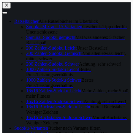
Skip
to
content
Rätselbücher
Alle Rätselbücher im Überblick
Sudoku-Mix aus 15 Varianten
Geschenk-Tipp oder für
Unentschlossene
Samurai-Sudoku gemischt
Mal was anderes: 5-facher
Rätselspaß
200 Zahlen-Sudoku Leicht
Unser Bestseller!
200 Zahlen-Sudoku Gemischt
Von allen etwas: leicht,
mittel, schwer
200 Zahlen-Sudoku Schwer
Achtung, sehr schwer!
1000 Zahlen-Sudoku Leicht
Bestes
Preis/Leistungsverhältnis
1000 Zahlen-Sudoku Schwer
Bestes
Preis/Leistungsverhältnis
16x16 Zahlen-Sudoku Leicht
Mehr Zahlen, mehr Spaß,
mehr Fitness
16x16 Zahlen-Sudoku Schwer
Achtung, sehr schwer!
16x16 Buchstaben-Sudoku Leicht
Vorteil Buchstabe:
Weniger Zeichen
16x16 Buchstaben-Sudoku Schwer
Vorteil Buchstabe:
Weniger Zeichen
Sudoku-Varianten
Bücher nach Variante filtern