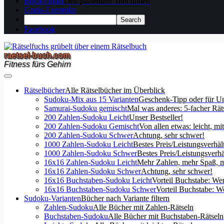
Buch-Finder
Den passenden Titel finden
Gratis-Exemplar
Facebook
raetsel-buch.com
Fitness fürs Gehirn
Rätselbücher
Alle Rätselbücher im Überblick
Sudoku-Mix aus 15 Varianten
Geschenk-Tipp oder für U
Samurai-Sudoku gemischt
Mal was anderes: 5-facher Rät
200 Zahlen-Sudoku Leicht
Unser Bestseller!
200 Zahlen-Sudoku Gemischt
Von allen etwas: leicht, mi
200 Zahlen-Sudoku Schwer
Achtung, sehr schwer!
1000 Zahlen-Sudoku Leicht
Bestes Preis/Leistungsverhäl
1000 Zahlen-Sudoku Schwer
Bestes Preis/Leistungsverhä
16x16 Zahlen-Sudoku Leicht
Mehr Zahlen, mehr Spaß, m
16x16 Zahlen-Sudoku Schwer
Achtung, sehr schwer!
16x16 Buchstaben-Sudoku Leicht
Vorteil Buchstabe: We
16x16 Buchstaben-Sudoku Schwer
Vorteil Buchstabe: W
Sudoku-Varianten
Bücher nach Variante filtern
Zahlen-Sudoku
Alle Bücher mit Zahlen-Rätseln
Buchstaben-Sudoku
Alle Bücher mit Buchstaben-Rätseln