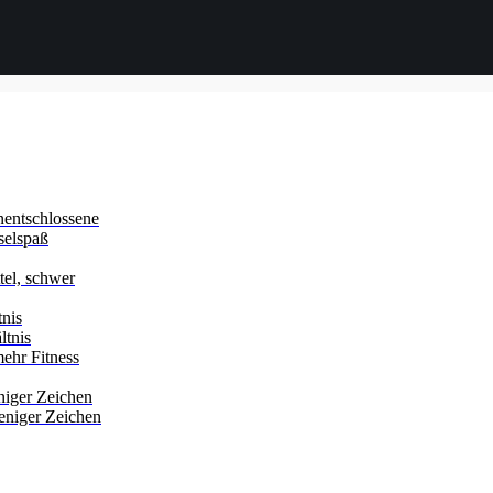
nentschlossene
selspaß
ttel, schwer
tnis
ltnis
ehr Fitness
niger Zeichen
eniger Zeichen