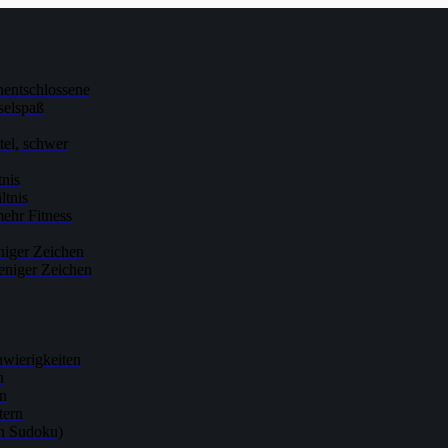
nentschlossene
selspaß
ttel, schwer
tnis
ltnis
ehr Fitness
niger Zeichen
eniger Zeichen
hwierigkeiten
n
rn
tern
ch Sudoku)