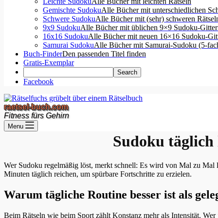
Leichte Sudoku
Alle Bücher mit leichten Rätseln
Gemischte Sudoku
Alle Bücher mit unterschiedlichen Sc
Schwere Sudoku
Alle Bücher mit (sehr) schweren Rätsel
9x9 Sudoku
Alle Bücher mit üblichen 9×9 Sudoku-Gitte
16x16 Sudoku
Alle Bücher mit neuen 16×16 Sudoku-Git
Samurai Sudoku
Alle Bücher mit Samurai-Sudoku (5-fa
Buch-Finder
Den passenden Titel finden
Gratis-Exemplar
Facebook
raetsel-buch.com
Fitness fürs Gehirn
Menu
Sudoku täglich
Wer Sudoku regelmäßig löst, merkt schnell: Es wird von Mal zu Mal 
Minuten täglich reichen, um spürbare Fortschritte zu erzielen.
Warum tägliche Routine besser ist als gele
Beim Rätseln wie beim Sport zählt Konstanz mehr als Intensität. Wer j