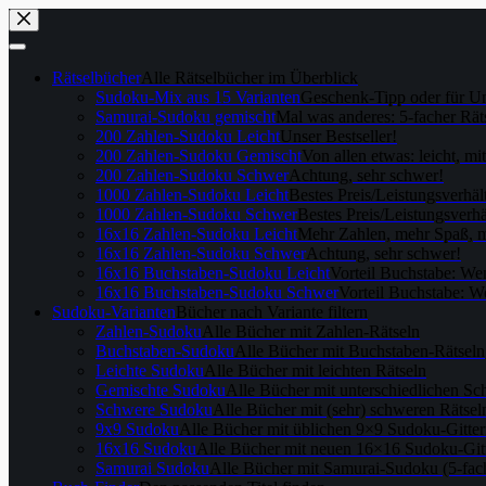
Skip
to
content
Rätselbücher
Alle Rätselbücher im Überblick
Sudoku-Mix aus 15 Varianten
Geschenk-Tipp oder für U
Samurai-Sudoku gemischt
Mal was anderes: 5-facher Rät
200 Zahlen-Sudoku Leicht
Unser Bestseller!
200 Zahlen-Sudoku Gemischt
Von allen etwas: leicht, mi
200 Zahlen-Sudoku Schwer
Achtung, sehr schwer!
1000 Zahlen-Sudoku Leicht
Bestes Preis/Leistungsverhäl
1000 Zahlen-Sudoku Schwer
Bestes Preis/Leistungsverhä
16x16 Zahlen-Sudoku Leicht
Mehr Zahlen, mehr Spaß, m
16x16 Zahlen-Sudoku Schwer
Achtung, sehr schwer!
16x16 Buchstaben-Sudoku Leicht
Vorteil Buchstabe: We
16x16 Buchstaben-Sudoku Schwer
Vorteil Buchstabe: W
Sudoku-Varianten
Bücher nach Variante filtern
Zahlen-Sudoku
Alle Bücher mit Zahlen-Rätseln
Buchstaben-Sudoku
Alle Bücher mit Buchstaben-Rätseln
Leichte Sudoku
Alle Bücher mit leichten Rätseln
Gemischte Sudoku
Alle Bücher mit unterschiedlichen Sc
Schwere Sudoku
Alle Bücher mit (sehr) schweren Rätsel
9x9 Sudoku
Alle Bücher mit üblichen 9×9 Sudoku-Gitte
16x16 Sudoku
Alle Bücher mit neuen 16×16 Sudoku-Git
Samurai Sudoku
Alle Bücher mit Samurai-Sudoku (5-fa