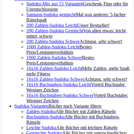
Sudoku-Mix aus 15 Varianten
Geschenk-Tipp oder für
Unentschlossene
Samurai-Sudoku gemischt
Mal was anderes: 5-facher
Rätselspaß
200 Zahlen-Sudoku Leicht
Unser Bestseller!
200 Zahlen-Sudoku Gemischt
Von allen etwas: leicht,
mittel, schwer
200 Zahlen-Sudoku Schwer
Achtung, sehr schwer!
1000 Zahlen-Sudoku Leicht
Bestes
Preis/Leistungsverhältnis
1000 Zahlen-Sudoku Schwer
Bestes
Preis/Leistungsverhältnis
16x16 Zahlen-Sudoku Leicht
Mehr Zahlen, mehr Spaß,
mehr Fitness
16x16 Zahlen-Sudoku Schwer
Achtung, sehr schwer!
16x16 Buchstaben-Sudoku Leicht
Vorteil Buchstabe:
Weniger Zeichen
16x16 Buchstaben-Sudoku Schwer
Vorteil Buchstabe:
Weniger Zeichen
Sudoku-Varianten
Bücher nach Variante filtern
Zahlen-Sudoku
Alle Bücher mit Zahlen-Rätseln
Buchstaben-Sudoku
Alle Bücher mit Buchstaben-
Rätseln
Leichte Sudoku
Alle Bücher mit leichten Rätseln
Gemischte Sudoku
Alle Bücher mit unterschiedlichen