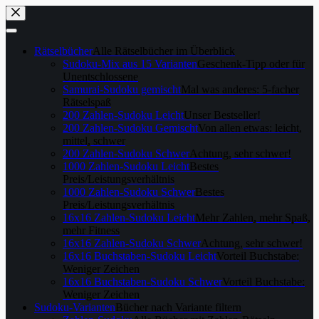
Skip
to
content
Rätselbücher
Alle Rätselbücher im Überblick
Sudoku-Mix aus 15 Varianten
Geschenk-Tipp oder für
Unentschlossene
Samurai-Sudoku gemischt
Mal was anderes: 5-facher
Rätselspaß
200 Zahlen-Sudoku Leicht
Unser Bestseller!
200 Zahlen-Sudoku Gemischt
Von allen etwas: leicht,
mittel, schwer
200 Zahlen-Sudoku Schwer
Achtung, sehr schwer!
1000 Zahlen-Sudoku Leicht
Bestes
Preis/Leistungsverhältnis
1000 Zahlen-Sudoku Schwer
Bestes
Preis/Leistungsverhältnis
16x16 Zahlen-Sudoku Leicht
Mehr Zahlen, mehr Spaß,
mehr Fitness
16x16 Zahlen-Sudoku Schwer
Achtung, sehr schwer!
16x16 Buchstaben-Sudoku Leicht
Vorteil Buchstabe:
Weniger Zeichen
16x16 Buchstaben-Sudoku Schwer
Vorteil Buchstabe:
Weniger Zeichen
Sudoku-Varianten
Bücher nach Variante filtern