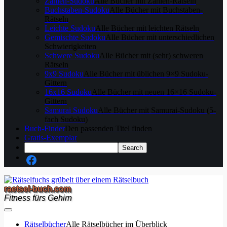
Zahlen-Sudoku
Alle Bücher mit Zahlen-Rätseln
Buchstaben-Sudoku
Alle Bücher mit Buchstaben-
Rätseln
Leichte Sudoku
Alle Bücher mit leichten Rätseln
Gemischte Sudoku
Alle Bücher mit unterschiedlichen
Schwierigkeiten
Schwere Sudoku
Alle Bücher mit (sehr) schweren
Rätseln
9x9 Sudoku
Alle Bücher mit üblichen 9×9 Sudoku-
Gittern
16x16 Sudoku
Alle Bücher mit neuen 16×16 Sudoku-
Gittern
Samurai Sudoku
Alle Bücher mit Samurai-Sudoku (5-
fach Sudoku)
Buch-Finder
Den passenden Titel finden
Gratis-Exemplar
raetsel-buch.com
Fitness fürs Gehirn
Rätselbücher
Alle Rätselbücher im Überblick