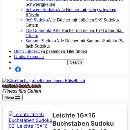
Schwierigkeiten
Schwere Sudoku
Alle Bücher mit (sehr) schweren
Rätseln
9x9 Sudoku
Alle Bücher mit üblichen 9×9 Sudoku-
Gittern
16x16 Sudoku
Alle Bücher mit neuen 16×16 Sudoku-
Gittern
Samurai Sudoku
Alle Bücher mit Samurai-Sudoku (5-
fach Sudoku)
Buch-Finder
Den passenden Titel finden
Gratis-Exemplar
raetsel-buch.com
Fitness fürs Gehirn
Menu
Leichte 16×16
Buchstaben Sudoku