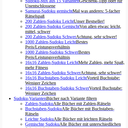
Sudoku-Mix aus 15 Varianten
Geschenk-Tipp oder für
Unentschlossene
Samurai-Sudoku gemischt
Mal was anderes: 5-facher
Rätselspaß
200 Zahlen-Sudoku Leicht
Unser Bestseller!
200 Zahlen-Sudoku Gemischt
Von allen etwas: leicht,
mittel, schwer
200 Zahlen-Sudoku Schwer
Achtung, sehr schwer!
1000 Zahlen-Sudoku Leicht
Bestes
Preis/Leistungsverhältnis
1000 Zahlen-Sudoku Schwer
Bestes
Preis/Leistungsverhältnis
16x16 Zahlen-Sudoku Leicht
Mehr Zahlen, mehr Spaß,
mehr Fitness
16x16 Zahlen-Sudoku Schwer
Achtung, sehr schwer!
16x16 Buchstaben-Sudoku Leicht
Vorteil Buchstabe:
Weniger Zeichen
16x16 Buchstaben-Sudoku Schwer
Vorteil Buchstabe:
Weniger Zeichen
Sudoku-Varianten
Bücher nach Variante filtern
Zahlen-Sudoku
Alle Bücher mit Zahlen-Rätseln
Buchstaben-Sudoku
Alle Bücher mit Buchstaben-
Rätseln
Leichte Sudoku
Alle Bücher mit leichten Rätseln
Gemischte Sudoku
Alle Bücher mit unterschiedlichen