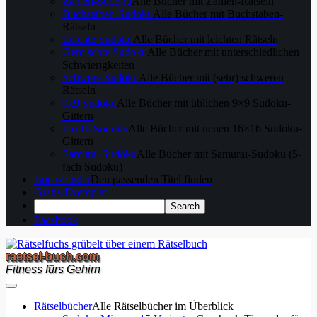
Zahlen-Sudoku
Alle Bücher mit Zahlen-Rätseln
Buchstaben-Sudoku
Alle Bücher mit Buchstaben-
Rätseln
Leichte Sudoku
Alle Bücher mit leichten Rätseln
Gemischte Sudoku
Alle Bücher mit unterschiedlichen
Schwierigkeiten
Schwere Sudoku
Alle Bücher mit (sehr) schweren
Rätseln
9x9 Sudoku
Alle Bücher mit üblichen 9×9 Sudoku-
Gittern
16x16 Sudoku
Alle Bücher mit neuen 16×16 Sudoku-
Gittern
Samurai Sudoku
Alle Bücher mit Samurai-Sudoku (5-
fach Sudoku)
Buch-Finder
Den passenden Titel finden
Gratis-Exemplar
Facebook
raetsel-buch.com
Fitness fürs Gehirn
Rätselbücher
Alle Rätselbücher im Überblick