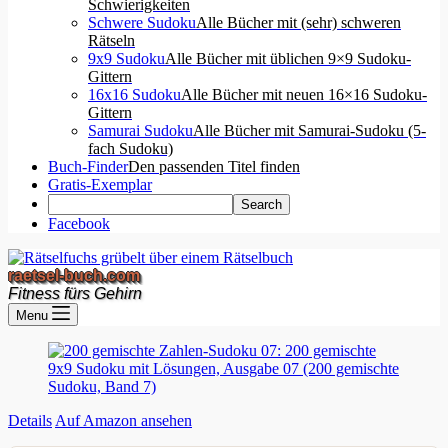
Schwierigkeiten
Schwere Sudoku
Alle Bücher mit (sehr) schweren
Rätseln
9x9 Sudoku
Alle Bücher mit üblichen 9×9 Sudoku-
Gittern
16x16 Sudoku
Alle Bücher mit neuen 16×16 Sudoku-
Gittern
Samurai Sudoku
Alle Bücher mit Samurai-Sudoku (5-
fach Sudoku)
Buch-Finder
Den passenden Titel finden
Gratis-Exemplar
Facebook
raetsel-buch.com
Fitness fürs Gehirn
Menu
Details
Auf Amazon ansehen