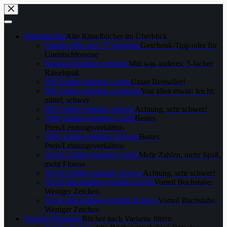
Skip
to
content
Rätselbücher
Alle Rätselbücher im Überblick
Sudoku-Mix aus 15 Varianten
Geschenk-Tipp oder für
Unentschlossene
Samurai-Sudoku gemischt
Mal was anderes: 5-facher
Rätselspaß
200 Zahlen-Sudoku Leicht
Unser Bestseller!
200 Zahlen-Sudoku Gemischt
Von allen etwas: leicht,
mittel, schwer
200 Zahlen-Sudoku Schwer
Achtung, sehr schwer!
1000 Zahlen-Sudoku Leicht
Bestes
Preis/Leistungsverhältnis
1000 Zahlen-Sudoku Schwer
Bestes
Preis/Leistungsverhältnis
16x16 Zahlen-Sudoku Leicht
Mehr Zahlen, mehr Spaß,
mehr Fitness
16x16 Zahlen-Sudoku Schwer
Achtung, sehr schwer!
16x16 Buchstaben-Sudoku Leicht
Vorteil Buchstabe:
Weniger Zeichen
16x16 Buchstaben-Sudoku Schwer
Vorteil Buchstabe:
Weniger Zeichen
Sudoku-Varianten
Bücher nach Variante filtern