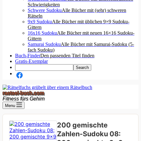
Schwierigkeiten
Schwere Sudoku
Alle Bücher mit (sehr) schweren
Rätseln
9x9 Sudoku
Alle Bücher mit üblichen 9×9 Sudoku-
Gittern
16x16 Sudoku
Alle Bücher mit neuen 16×16 Sudoku-
Gittern
Samurai Sudoku
Alle Bücher mit Samurai-Sudoku (5-
fach Sudoku)
Buch-Finder
Den passenden Titel finden
Gratis-Exemplar
raetsel-buch.com
Fitness fürs Gehirn
Menu
200 gemischte
Zahlen-Sudoku 08: