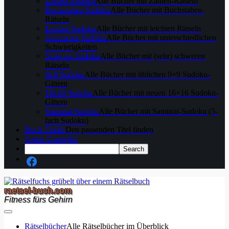
Zahlen-Sudoku
Alle Bücher mit Zahlen-Rätseln
Buchstaben-Sudoku
Alle Bücher mit Buchstaben-
Rätseln
Leichte Sudoku
Alle Bücher mit leichten Rätseln
Gemischte Sudoku
Alle Bücher mit unterschiedlichen
Schwierigkeiten
Schwere Sudoku
Alle Bücher mit (sehr) schweren
Rätseln
9x9 Sudoku
Alle Bücher mit üblichen 9×9 Sudoku-
Gittern
16x16 Sudoku
Alle Bücher mit neuen 16×16 Sudoku-
Gittern
Samurai Sudoku
Alle Bücher mit Samurai-Sudoku (5-
fach Sudoku)
Buch-Finder
Den passenden Titel finden
Gratis-Exemplar
raetsel-buch.com
Fitness fürs Gehirn
Rätselbücher
Alle Rätselbücher im Überblick