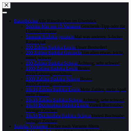
Skip
to
content
Rätselbücher
Alle Rätselbücher im Überblick
Sudoku-Mix aus 15 Varianten
Geschenk-Tipp oder für
Unentschlossene
Samurai-Sudoku gemischt
Mal was anderes: 5-facher
Rätselspaß
200 Zahlen-Sudoku Leicht
Unser Bestseller!
200 Zahlen-Sudoku Gemischt
Von allen etwas: leicht,
mittel, schwer
200 Zahlen-Sudoku Schwer
Achtung, sehr schwer!
1000 Zahlen-Sudoku Leicht
Bestes
Preis/Leistungsverhältnis
1000 Zahlen-Sudoku Schwer
Bestes
Preis/Leistungsverhältnis
16x16 Zahlen-Sudoku Leicht
Mehr Zahlen, mehr Spaß,
mehr Fitness
16x16 Zahlen-Sudoku Schwer
Achtung, sehr schwer!
16x16 Buchstaben-Sudoku Leicht
Vorteil Buchstabe:
Weniger Zeichen
16x16 Buchstaben-Sudoku Schwer
Vorteil Buchstabe:
Weniger Zeichen
Sudoku-Varianten
Bücher nach Variante filtern