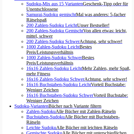
Sudoku-Mix aus 15 Varianten
Geschenk-Tipp oder für
Unentschlossene
Samurai-Sudoku gemischt
Mal was anderes: 5-facher
Rätselspaß
200 Zahlen-Sudoku Leicht
Unser Bestseller!
200 Zahlen-Sudoku Gemischt
Von allen etwas: leicht,
mittel, schwer
200 Zahlen-Sudoku Schwer
Achtung, sehr schwer!
1000 Zahlen-Sudoku Leicht
Bestes
Preis/Leistungsverhältnis
1000 Zahlen-Sudoku Schwer
Bestes
Preis/Leistungsverhältnis
16x16 Zahlen-Sudoku Leicht
Mehr Zahlen, mehr Spaß,
mehr Fitness
16x16 Zahlen-Sudoku Schwer
Achtung, sehr schwer!
16x16 Buchstaben-Sudoku Leicht
Vorteil Buchstabe:
Weniger Zeichen
16x16 Buchstaben-Sudoku Schwer
Vorteil Buchstabe:
Weniger Zeichen
Sudoku-Varianten
Bücher nach Variante filtern
Zahlen-Sudoku
Alle Bücher mit Zahlen-Rätseln
Buchstaben-Sudoku
Alle Bücher mit Buchstaben-
Rätseln
Leichte Sudoku
Alle Bücher mit leichten Rätseln
Gemischte Sudoku
Alle Bücher mit unterschiedlichen