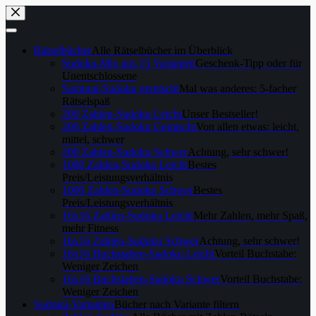
Skip
to
content
Rätselbücher
Alle Rätselbücher im Überblick
Sudoku-Mix aus 15 Varianten
Geschenk-Tipp oder für
Unentschlossene
Samurai-Sudoku gemischt
Mal was anderes: 5-facher
Rätselspaß
200 Zahlen-Sudoku Leicht
Unser Bestseller!
200 Zahlen-Sudoku Gemischt
Von allen etwas: leicht,
mittel, schwer
200 Zahlen-Sudoku Schwer
Achtung, sehr schwer!
1000 Zahlen-Sudoku Leicht
Bestes
Preis/Leistungsverhältnis
1000 Zahlen-Sudoku Schwer
Bestes
Preis/Leistungsverhältnis
16x16 Zahlen-Sudoku Leicht
Mehr Zahlen, mehr Spaß,
mehr Fitness
16x16 Zahlen-Sudoku Schwer
Achtung, sehr schwer!
16x16 Buchstaben-Sudoku Leicht
Vorteil Buchstabe:
Weniger Zeichen
16x16 Buchstaben-Sudoku Schwer
Vorteil Buchstabe:
Weniger Zeichen
Sudoku-Varianten
Bücher nach Variante filtern