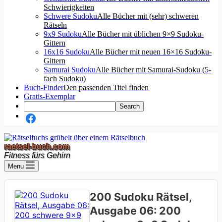
Schwierigkeiten
Schwere Sudoku
Alle Bücher mit (sehr) schweren
Rätseln
9x9 Sudoku
Alle Bücher mit üblichen 9×9 Sudoku-
Gittern
16x16 Sudoku
Alle Bücher mit neuen 16×16 Sudoku-
Gittern
Samurai Sudoku
Alle Bücher mit Samurai-Sudoku (5-
fach Sudoku)
Buch-Finder
Den passenden Titel finden
Gratis-Exemplar
raetsel-buch.com
Fitness fürs Gehirn
Menu
200 Sudoku Rätsel,
Ausgabe 06: 200