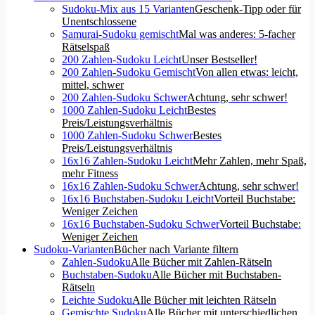
Sudoku-Mix aus 15 Varianten
Geschenk-Tipp oder für
Unentschlossene
Samurai-Sudoku gemischt
Mal was anderes: 5-facher
Rätselspaß
200 Zahlen-Sudoku Leicht
Unser Bestseller!
200 Zahlen-Sudoku Gemischt
Von allen etwas: leicht,
mittel, schwer
200 Zahlen-Sudoku Schwer
Achtung, sehr schwer!
1000 Zahlen-Sudoku Leicht
Bestes
Preis/Leistungsverhältnis
1000 Zahlen-Sudoku Schwer
Bestes
Preis/Leistungsverhältnis
16x16 Zahlen-Sudoku Leicht
Mehr Zahlen, mehr Spaß,
mehr Fitness
16x16 Zahlen-Sudoku Schwer
Achtung, sehr schwer!
16x16 Buchstaben-Sudoku Leicht
Vorteil Buchstabe:
Weniger Zeichen
16x16 Buchstaben-Sudoku Schwer
Vorteil Buchstabe:
Weniger Zeichen
Sudoku-Varianten
Bücher nach Variante filtern
Zahlen-Sudoku
Alle Bücher mit Zahlen-Rätseln
Buchstaben-Sudoku
Alle Bücher mit Buchstaben-
Rätseln
Leichte Sudoku
Alle Bücher mit leichten Rätseln
Gemischte Sudoku
Alle Bücher mit unterschiedlichen