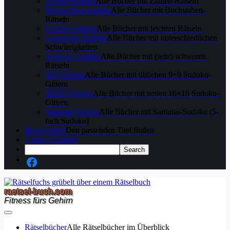
Zahlen-Sudoku
Alle Bücher mit Zahlen-Rätseln
Buchstaben-Sudoku
Alle Bücher mit Buchstaben-
Rätseln
Leichte Sudoku
Alle Bücher mit leichten Rätseln
Gemischte Sudoku
Alle Bücher mit unterschiedlichen
Schwierigkeiten
Schwere Sudoku
Alle Bücher mit (sehr) schweren
Rätseln
9x9 Sudoku
Alle Bücher mit üblichen 9×9 Sudoku-
Gittern
16x16 Sudoku
Alle Bücher mit neuen 16×16 Sudoku-
Gittern
Samurai Sudoku
Alle Bücher mit Samurai-Sudoku (5-
fach Sudoku)
Buch-Finder
Den passenden Titel finden
Gratis-Exemplar
raetsel-buch.com
Fitness fürs Gehirn
Rätselbücher
Alle Rätselbücher im Überblick