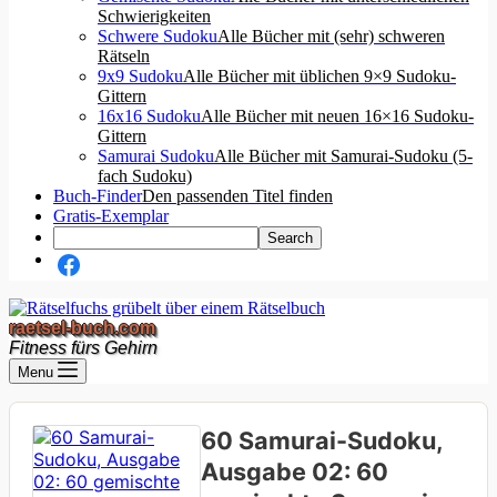
Schwierigkeiten
Schwere Sudoku
Alle Bücher mit (sehr) schweren
Rätseln
9x9 Sudoku
Alle Bücher mit üblichen 9×9 Sudoku-
Gittern
16x16 Sudoku
Alle Bücher mit neuen 16×16 Sudoku-
Gittern
Samurai Sudoku
Alle Bücher mit Samurai-Sudoku (5-
fach Sudoku)
Buch-Finder
Den passenden Titel finden
Gratis-Exemplar
raetsel-buch.com
Fitness fürs Gehirn
Menu
60 Samurai-Sudoku,
Ausgabe 02: 60