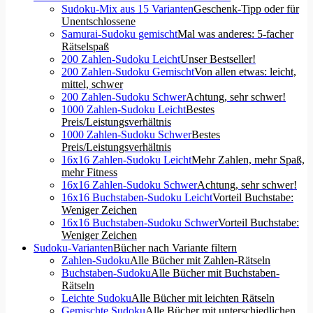
Sudoku-Mix aus 15 Varianten
Geschenk-Tipp oder für
Unentschlossene
Samurai-Sudoku gemischt
Mal was anderes: 5-facher
Rätselspaß
200 Zahlen-Sudoku Leicht
Unser Bestseller!
200 Zahlen-Sudoku Gemischt
Von allen etwas: leicht,
mittel, schwer
200 Zahlen-Sudoku Schwer
Achtung, sehr schwer!
1000 Zahlen-Sudoku Leicht
Bestes
Preis/Leistungsverhältnis
1000 Zahlen-Sudoku Schwer
Bestes
Preis/Leistungsverhältnis
16x16 Zahlen-Sudoku Leicht
Mehr Zahlen, mehr Spaß,
mehr Fitness
16x16 Zahlen-Sudoku Schwer
Achtung, sehr schwer!
16x16 Buchstaben-Sudoku Leicht
Vorteil Buchstabe:
Weniger Zeichen
16x16 Buchstaben-Sudoku Schwer
Vorteil Buchstabe:
Weniger Zeichen
Sudoku-Varianten
Bücher nach Variante filtern
Zahlen-Sudoku
Alle Bücher mit Zahlen-Rätseln
Buchstaben-Sudoku
Alle Bücher mit Buchstaben-
Rätseln
Leichte Sudoku
Alle Bücher mit leichten Rätseln
Gemischte Sudoku
Alle Bücher mit unterschiedlichen