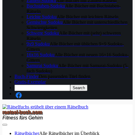
Zahlen-Sudoku
Alle Bücher mit Zahlen-Rätseln
Buchstaben-Sudoku
Alle Bücher mit Buchstaben-
Rätseln
Leichte Sudoku
Alle Bücher mit leichten Rätseln
Gemischte Sudoku
Alle Bücher mit unterschiedlichen
Schwierigkeiten
Schwere Sudoku
Alle Bücher mit (sehr) schweren
Rätseln
9x9 Sudoku
Alle Bücher mit üblichen 9×9 Sudoku-
Gittern
16x16 Sudoku
Alle Bücher mit neuen 16×16 Sudoku-
Gittern
Samurai Sudoku
Alle Bücher mit Samurai-Sudoku (5-
fach Sudoku)
Buch-Finder
Den passenden Titel finden
Gratis-Exemplar
raetsel-buch.com
Fitness fürs Gehirn
Rätselbücher
Alle Rätselbücher im Überblick