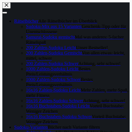
Skip
to
content
Rätselbücher
Alle Rätselbücher im Überblick
Sudoku-Mix aus 15 Varianten
Geschenk-Tipp oder für
Unentschlossene
Samurai-Sudoku gemischt
Mal was anderes: 5-facher
Rätselspaß
200 Zahlen-Sudoku Leicht
Unser Bestseller!
200 Zahlen-Sudoku Gemischt
Von allen etwas: leicht,
mittel, schwer
200 Zahlen-Sudoku Schwer
Achtung, sehr schwer!
1000 Zahlen-Sudoku Leicht
Bestes
Preis/Leistungsverhältnis
1000 Zahlen-Sudoku Schwer
Bestes
Preis/Leistungsverhältnis
16x16 Zahlen-Sudoku Leicht
Mehr Zahlen, mehr Spaß,
mehr Fitness
16x16 Zahlen-Sudoku Schwer
Achtung, sehr schwer!
16x16 Buchstaben-Sudoku Leicht
Vorteil Buchstabe:
Weniger Zeichen
16x16 Buchstaben-Sudoku Schwer
Vorteil Buchstabe:
Weniger Zeichen
Sudoku-Varianten
Bücher nach Variante filtern