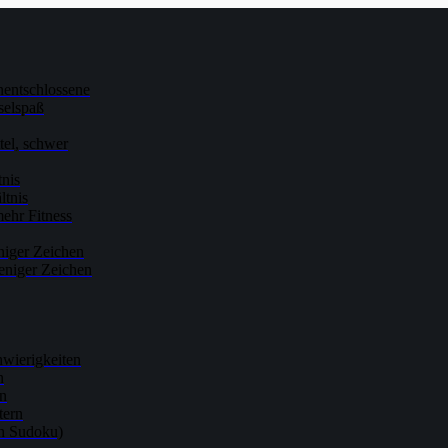
nentschlossene
selspaß
ttel, schwer
tnis
ltnis
ehr Fitness
niger Zeichen
eniger Zeichen
hwierigkeiten
n
rn
tern
ch Sudoku)