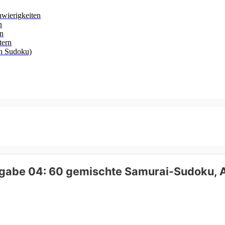
hwierigkeiten
n
rn
tern
ch Sudoku)
gabe 04: 60 gemischte Samurai-Sudoku, 