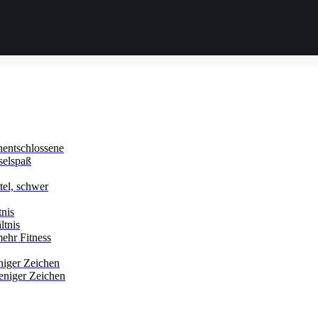
nentschlossene
selspaß
ttel, schwer
tnis
ltnis
ehr Fitness
niger Zeichen
eniger Zeichen