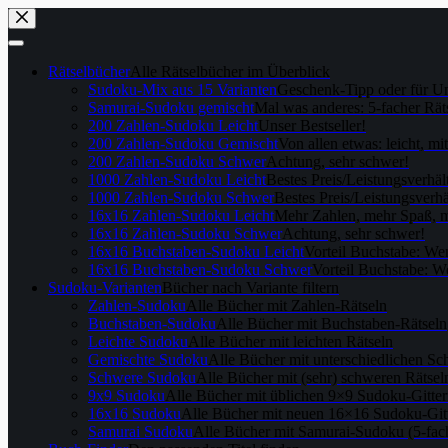
Skip
to
content
Rätselbücher
Alle Rätselbücher im Überblick
Sudoku-Mix aus 15 Varianten
Geschenk-Tipp oder für U
Samurai-Sudoku gemischt
Mal was anderes: 5-facher Rät
200 Zahlen-Sudoku Leicht
Unser Bestseller!
200 Zahlen-Sudoku Gemischt
Von allen etwas: leicht, mi
200 Zahlen-Sudoku Schwer
Achtung, sehr schwer!
1000 Zahlen-Sudoku Leicht
Bestes Preis/Leistungsverhäl
1000 Zahlen-Sudoku Schwer
Bestes Preis/Leistungsverhä
16x16 Zahlen-Sudoku Leicht
Mehr Zahlen, mehr Spaß, m
16x16 Zahlen-Sudoku Schwer
Achtung, sehr schwer!
16x16 Buchstaben-Sudoku Leicht
Vorteil Buchstabe: We
16x16 Buchstaben-Sudoku Schwer
Vorteil Buchstabe: W
Sudoku-Varianten
Bücher nach Variante filtern
Zahlen-Sudoku
Alle Bücher mit Zahlen-Rätseln
Buchstaben-Sudoku
Alle Bücher mit Buchstaben-Rätseln
Leichte Sudoku
Alle Bücher mit leichten Rätseln
Gemischte Sudoku
Alle Bücher mit unterschiedlichen Sc
Schwere Sudoku
Alle Bücher mit (sehr) schweren Rätsel
9x9 Sudoku
Alle Bücher mit üblichen 9×9 Sudoku-Gitte
16x16 Sudoku
Alle Bücher mit neuen 16×16 Sudoku-Git
Samurai Sudoku
Alle Bücher mit Samurai-Sudoku (5-fa