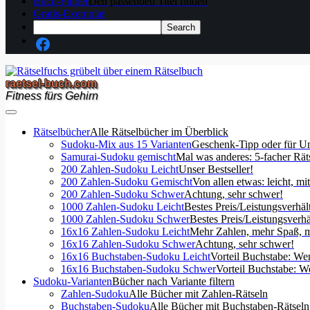
Buch-Finder
Den passenden Titel finden
Gratis-Exemplar
raetsel-buch.com
Fitness fürs Gehirn
Rätselbücher
Alle Rätselbücher im Überblick
Sudoku-Mix aus 15 Varianten
Geschenk-Tipp oder für U
Samurai-Sudoku gemischt
Mal was anderes: 5-facher Rät
200 Zahlen-Sudoku Leicht
Unser Bestseller!
200 Zahlen-Sudoku Gemischt
Von allen etwas: leicht, mi
200 Zahlen-Sudoku Schwer
Achtung, sehr schwer!
1000 Zahlen-Sudoku Leicht
Bestes Preis/Leistungsverhäl
1000 Zahlen-Sudoku Schwer
Bestes Preis/Leistungsverhä
16x16 Zahlen-Sudoku Leicht
Mehr Zahlen, mehr Spaß, m
16x16 Zahlen-Sudoku Schwer
Achtung, sehr schwer!
16x16 Buchstaben-Sudoku Leicht
Vorteil Buchstabe: We
16x16 Buchstaben-Sudoku Schwer
Vorteil Buchstabe: W
Sudoku-Varianten
Bücher nach Variante filtern
Zahlen-Sudoku
Alle Bücher mit Zahlen-Rätseln
Buchstaben-Sudoku
Alle Bücher mit Buchstaben-Rätseln