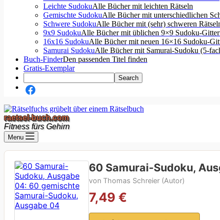
Leichte Sudoku
Alle Bücher mit leichten Rätseln
Gemischte Sudoku
Alle Bücher mit unterschiedlichen Sc
Schwere Sudoku
Alle Bücher mit (sehr) schweren Rätsel
9x9 Sudoku
Alle Bücher mit üblichen 9×9 Sudoku-Gitte
16x16 Sudoku
Alle Bücher mit neuen 16×16 Sudoku-Git
Samurai Sudoku
Alle Bücher mit Samurai-Sudoku (5-fa
Buch-Finder
Den passenden Titel finden
Gratis-Exemplar
raetsel-buch.com
Fitness fürs Gehirn
Menu
60 Samurai-Sudoku, Aus
von Thomas Schreier (Autor)
7,49 €